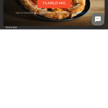
Udstyr
TILMELD MIG
Ved at tilmelde dig, accepterer du Pizzafredags
persondatapolitik
.
KUNDESERVICE
Kontakt
Prismatch
Retur
Reklamation
Annulleringsanmodning
Om Pizzafredag
INFORMATION
Jobs
Betingelser
Privatliv
Cookies